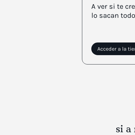
A ver si te c
lo sacan todo
Acceder a la ti
EMPRESAS
Magia de cóct
corporativa,
si a