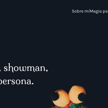
Sobre mí
Magia pa
a, showman,
persona.