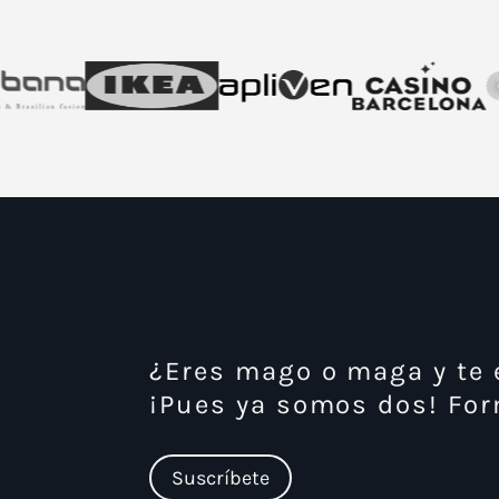
presentacione
producto, esp
y "Salven el S
mejor team bu
para tu equip
Te cuento más cosas
¿Eres mago o maga y te 
¡Pues ya somos dos! For
Suscríbete