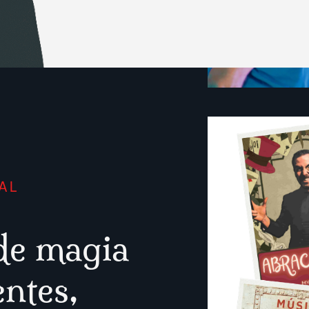
AL
de magia
entes,