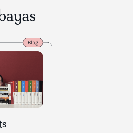
bayas
Blog
ts