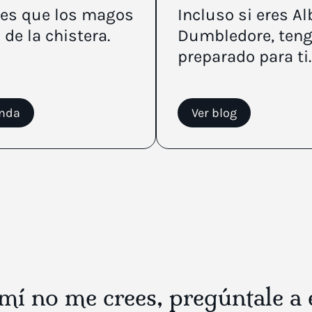
rees que los magos
Incluso si eres A
 de la chistera.
Dumbledore, teng
preparado para ti.
enda
Ver blog
el
 mí no me crees, pregúntale a 