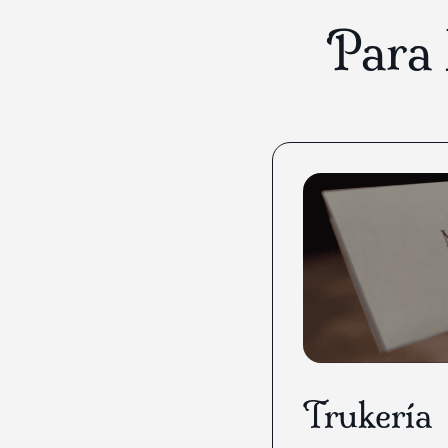
Para
EVENTOS FAMILIARES
Espectáculos 
a tu evento
Te cuento más cosas
Trukería