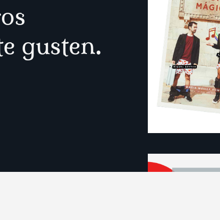
ros
te gusten.