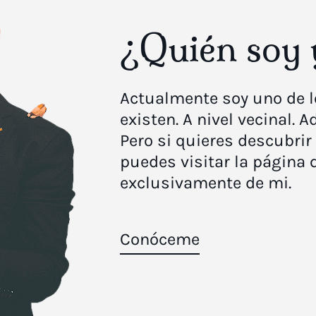
el
¿Quién soy 
s de
Actualmente soy uno de 
existen. A nivel vecinal.
ectáculos
Pero si quieres descubrir
puedes visitar la página 
how", el
exclusivamente de mi.
ilding
Conóceme
o.