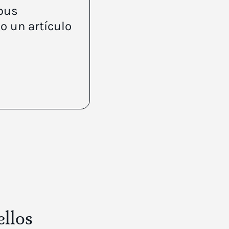
lbus
o un artículo
ellos