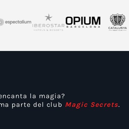
s de
ectáculos
how", el
ilding
o.
encanta la magia?
ma parte del club
Magic Secrets
.