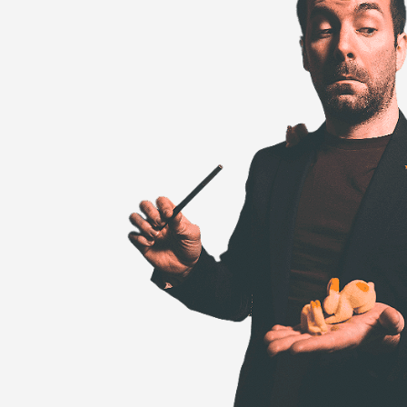
Magia de cóct
corporativa,
presentacione
producto, esp
y "Salven el S
mejor team bu
para tu equip