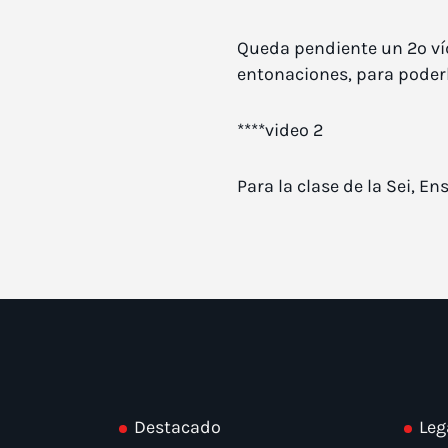
Queda pendiente un 2º víd
entonaciones, para poderl
****video 2
Para la clase de la Sei, E
Destacado
Leg