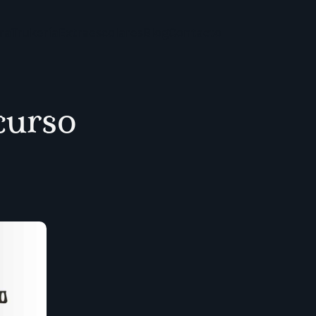
ra
Trukería
Extraescolares
Blog
Contacto
curso