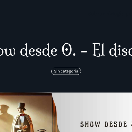
Sobre mí
Magia pa
ow desde 0. – El dis
Sin categoría