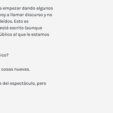
y a empezar dando algunos
voy a llamar discurso y no
eídos. Esto es
 está escrito (aunque
úblico al que le estamos
lico?
r cosas nuevas.
e del espectáculo, pero