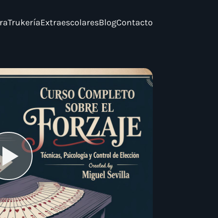
ra
Trukería
Extraescolares
Blog
Contacto