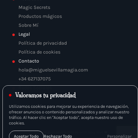
Magic Secrets
Productos mágicos
Sobre Mí
Legal
Política de privacidad
Política de cookies
Contacto
hola@miguelsevillamagia.com
+34 627137075
Redes Sociales
Valoramos tu privacidad
Instagram
Youtube
Utilizamos cookies para mejorar su experiencia de navegación,
ofrecer anuncios o contenido personalizados y analizar nuestro
tráfico. Al hacer clic en "Aceptar todo", acepta nuestro uso de
cookies.
© 2026 Miguel Sevilla | Made with sexy love ❤️
Aceptar Todo
Rechazar Todo
Personalizar