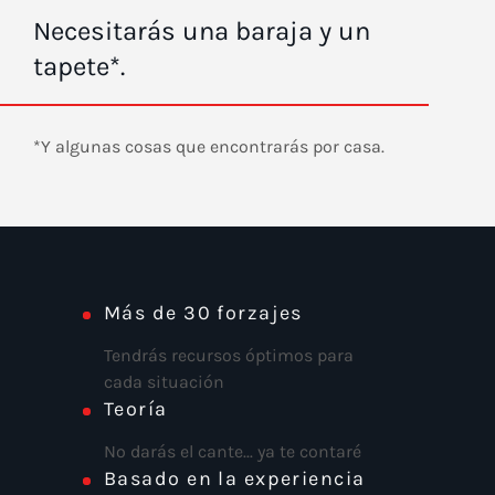
Necesitarás una baraja y un
tapete*.
*Y algunas cosas que encontrarás por casa.
Más de 30 forzajes
Tendrás recursos óptimos para
cada situación
Teoría
No darás el cante... ya te contaré
Basado en la experiencia